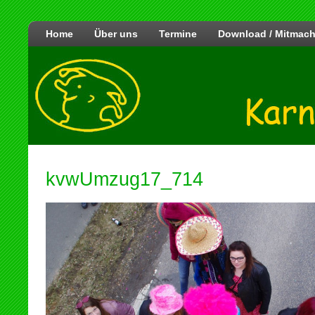
Home
Über uns
Termine
Download / Mitmac
kvwUmzug17_714